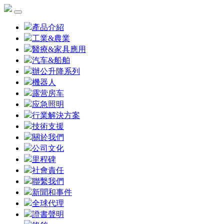
產品介紹
工業&農業
醫療&家具應用
汽车&船舶
辦公升降系列
機器人
露营房车
应急照明
行業解決方案
技術支援
關於我們
公司文化
里程碑
社會責任
聯繫我們
新聞和事件
全球代理
證書聲明