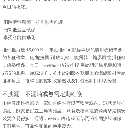
今日的挑戰。
.消除薄弱環節，並且無需維護
.能耗低並且環保
.享受智能自動化
推桿推力達 16,000 N ，電動推桿可以從事現代農用機械需要
的各種作業。從 拖拉機 到 收割機、噴霧器、施肥機或 播種機
，優勢很多。今日，GeMinG鉻銘 推桿 用於調節施肥機和噴
霧器的肥料、鹽或沙子，並用於調節收割機上的螺旋噴射管高
度和角度。推桿用於控制收割機以及打包出料口和切碎機。
不洩漏、不漏油或無需定期維護
不像液壓推桿那樣，電動直線推桿沒有軟管或泵。這就是說不
漏油，能效更好並且無需維護。只有幾根電纜的緊湊型結構安
裝要容易得多，通過 GeMinG鉻銘 研發部門的全面測試確保
了耐用性、可靠性和長的使用壽命。