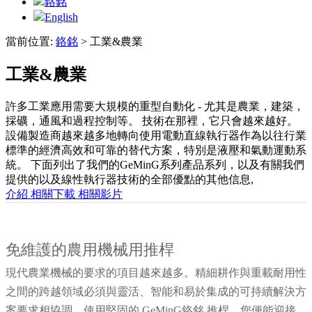
鉻銘
English
當前位置:
鉻銘
>
工業&農業
工業&農業
許多工業應用需要大規模的重型自動化 - 尤其是農業，建築，
採礦，通風和過程控制等。 技術在那裡，它只會越來越好。
設備製造商越來越多地轉向使用電動直線執行器作為以往行業
標準的經濟高效和可靠的替代方案，特別是液壓和氣動運動系
統。 下面列出了我們的GeMinG系列產品系列，以及有關我們
提供的以及線性執行器技術的全部優點的其他信息,
介紹
相關下載
相關影片
免維護的農用機械用推桿
現代農業機械的要求的項目越來越多。精細耕作與重載耐用性
之間的跨越領域必須與靈活、智能和易於集成的可持續解決方
案要求相協調。使用堅固的 GeMinG鉻銘 推桿，您便能迎接